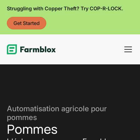
Struggling with Copper Theft? Try COP-R-LOCK.
Get Started
Link
Automatisation agricole pour
pommes
Pommes